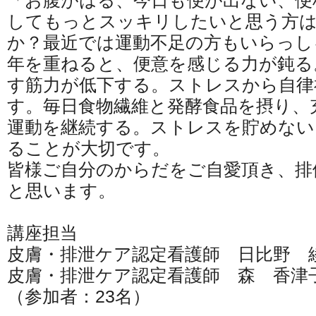
「お腹がはる、今日も便が出ない、便
してもっとスッキリしたいと思う方
か？最近では運動不足の方もいらっし
年を重ねると、便意を感じる力が鈍る
す筋力が低下する。ストレスから自律
す。毎日食物繊維と発酵食品を摂り、
運動を継続する。ストレスを貯めない
ることが大切です。
皆様ご自分のからだをご自愛頂き、排
と思います。
講座担当
皮膚・排泄ケア認定看護師 日比野 
皮膚・排泄ケア認定看護師 森 香津
（参加者：23名）