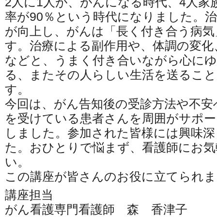
2人に1人が、がんになる時代、4人家
率が90％という時代になりました。
が向上し、がんは「長く付き合う病気
す。治療による副作用や、体調の変化
などと、うまく付き合いながら心に
る、またその人らしい生活を送るこ
す。
今回は、がん告知後の受診方法や不安
を受けている患者さんを周囲がサポー
しました。参加された皆様には興味深
た。おひとりで悩まず、看護師にお気
い。
この講座が皆さんのお役に立てられま
講座担当
がん看護専門看護師 森 香津子