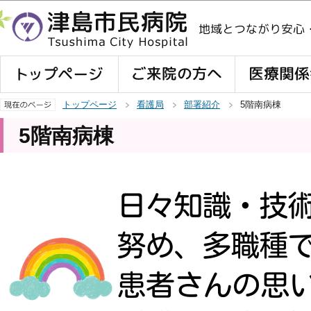
この
トップページ
看護局
部署紹介
5階南病棟
5階南病棟