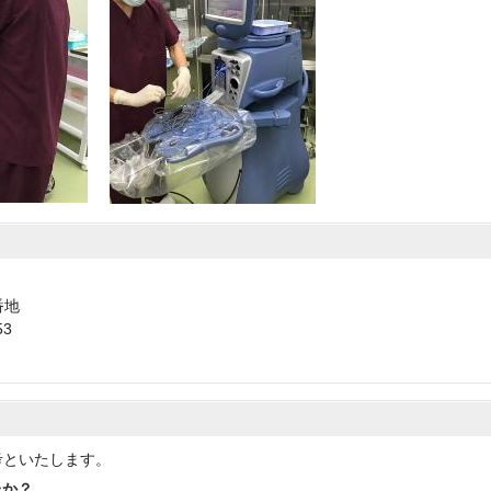
番地
53
考といたします。
たか？