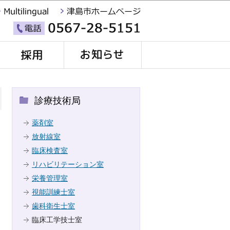
診療技術局
薬剤室
放射線室
臨床検査室
リハビリテーション室
栄養管理室
視能訓練士室
歯科衛生士室
臨床工学技士室