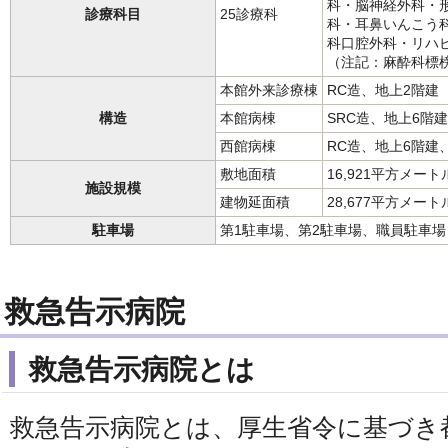
科・脳神経外科・
診療科目
25診療科
科・耳鼻いんこう
科口腔外科・リハ
（注記：麻酔科標
本館外来診療棟
RC造、地上2階建
構造
本館病棟
SRC造、地上6階
西館病棟
RC造、地上6階建
敷地面積
16,921平方メート
施設規模
建物延面積
28,677平方メート
駐車場
第1駐車場、第2駐車場、職員駐車場
救急告示病院
救急告示病院とは
救急告示病院とは、厚生省令に基づき