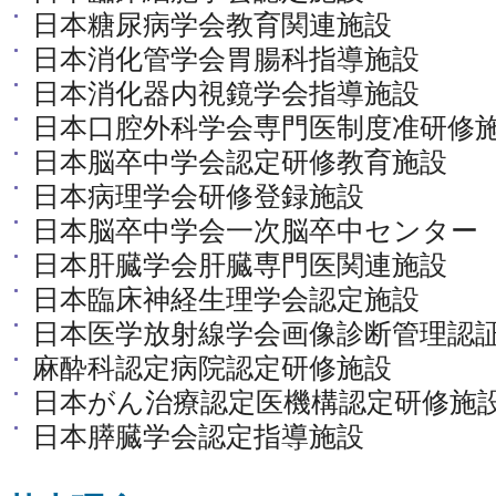
日本糖尿病学会教育関連施設
日本消化管学会胃腸科指導施設
日本消化器内視鏡学会指導施設
日本口腔外科学会専門医制度准研修
日本脳卒中学会認定研修教育施設
日本病理学会研修登録施設
日本脳卒中学会一次脳卒中センター
日本肝臓学会肝臓専門医関連施設
日本臨床神経生理学会認定施設
日本医学放射線学会画像診断管理認
麻酔科認定病院認定研修施設
日本がん治療認定医機構認定研修施
日本膵臓学会認定指導施設