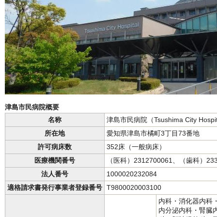
津島市民病院概要
名称
津島市民病院（Tsushima City Hospi
所在地
愛知県津島市橘町3丁目73番地
許可病床数
352床（一般病床）
医療機関番号
（医科）2312700061、（歯科）233
法人番号
1000020232084
適格請求書発行事業者登録番号
T9800020003100
内科・消化器内科
内分泌内科・腎臓