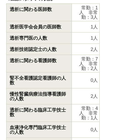
常勤：1
透析に関わる医師数
人 非常
勤：3人
透析医学会会員の医師数
1人
透析専門医の人数
1人
透析技術認定士の人数
2人
常勤：7
透析に関わる看護師数
人 非常
勤：2人
腎不全看護認定看護師の人
0人
数
慢性腎臓病療法指導看護師
2人
の人数
常勤：4
透析に関わる臨床工学技士
人 非常
数
勤：1人
血液浄化専門臨床工学技士
0人
の人数