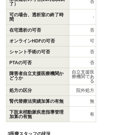
否
了）
可の場合、透析室の終了時
-
間
在宅透析の可否
否
オンラインHDFの可否
可
シャント手術の可否
否
PTAの可否
否
自立支援医
障害者自立支援医療機関か
療機関であ
どうか
る
処方の区分
院外処方
腎代替療法実績加算の有無
無
下肢末梢動脈疾患指導管理
有
加算の有無
3医療スタッフの状況