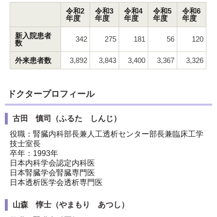
令和2
令和3
令和4
令和5
令和6
年度
年度
年度
年度
年度
新入院患者
342
275
181
56
120
数
外来患者数
3,892
3,843
3,400
3,367
3,326
ドクタープロフィール
古田 慎司（ふるた しんじ）
役職：腎臓内科部長兼人工透析センター部長兼臨床工学
技士室長
卒年：1993年
日本内科学会認定内科医
日本腎臓学会腎臓専門医
日本透析医学会透析専門医
山森 惇士（やまもり あつし）